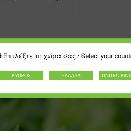
Επιλέξτε τη χώρα σας / Select your count
ΚΎΠΡΟΣ
ΕΛΛΆΔΑ
UNITED KI