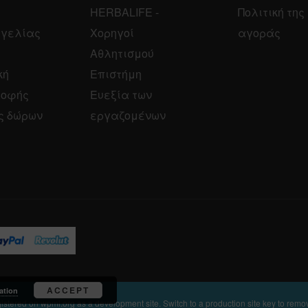
HERBALIFE -
Πολιτική της
γελίας
Χορηγοί
αγοράς
Αθλητισμού
κή
Επιστήμη
ροφής
Ευεξία των
ς δώρων
εργαζομένων
ACCEPT
ation
egistered on
wpml.org
as a development site. Switch to a production site key to
remov