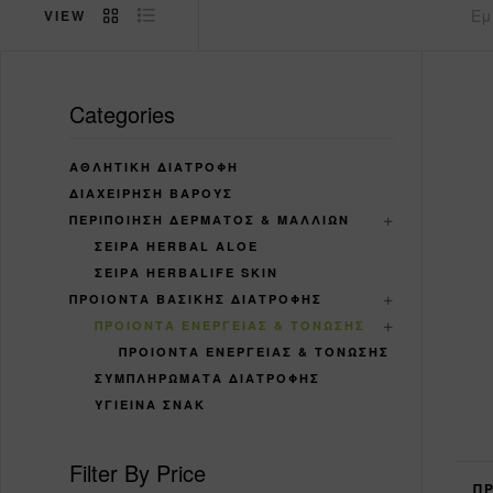
Εμ
VIEW
Categories
ΑΘΛΗΤΙΚΉ ΔΙΑΤΡΟΦΉ
ΔΙΑΧΕΊΡΗΣΗ ΒΆΡΟΥΣ
ΠΕΡΙΠΟΊΗΣΗ ΔΈΡΜΑΤΟΣ & ΜΑΛΛΙΏΝ
ΣΕΙΡΆ HERBAL ALOE
ΣΕΙΡΆ HERBALIFE SKIN
ΠΡΟΙΌΝΤΑ ΒΑΣΙΚΉΣ ΔΙΑΤΡΟΦΉΣ
ΠΡΟΙΌΝΤΑ ΕΝΈΡΓΕΙΑΣ & ΤΌΝΩΣΗΣ
ΠΡΟΙΌΝΤΑ ΕΝΈΡΓΕΙΑΣ & ΤΌΝΩΣΗΣ
ΣΥΜΠΛΗΡΏΜΑΤΑ ΔΙΑΤΡΟΦΉΣ
ΥΓΙΕΙΝΆ ΣΝΆΚ
Filter By Price