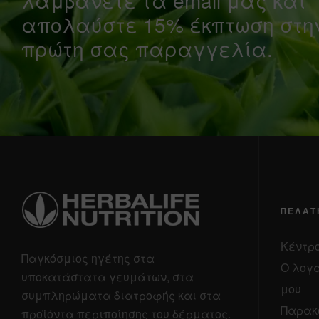
απολαύστε 15% έκπτωση στη
πρώτη σας παραγγελία.
ΠΕΛΆΤ
Κέντρο
Παγκόσμιος ηγέτης στα
Ο λογ
υποκατάστατα γευμάτων, στα
μου
συμπληρώματα διατροφής και στα
Παρακ
προϊόντα περιποίησης του δέρματος.