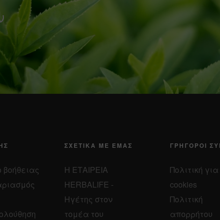
ν
ΗΣ
ΣΧΕΤΙΚΆ ΜΕ ΕΜΆΣ
ΓΡΉΓΟΡΟΙ Σ
 βοήθειας
Η ΕΤΑΙΡΕΙΑ
Πολιτική για
αριασμός
HERBALIFE -
cookies
Ηγέτης στον
Πολιτική
ολούθηση
τομέα του
απορρήτου