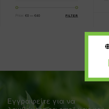
Price:
€0
—
€40
FILTER
Εγγραφείτε για να
λαμβάνετε τα email μας και