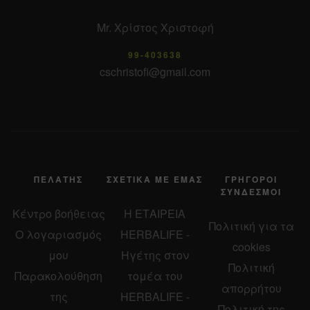
Mr. Χρίστος Χριστοφή
99-403638
cschristofi@gmail.com
ΠΕΛΆΤΗΣ
ΣΧΕΤΙΚΆ ΜΕ ΕΜΆΣ
ΓΡΉΓΟΡΟΙ
ΣΎΝΔΕΣΜΟΙ
Κέντρο βοήθειας
Η ΕΤΑΙΡΕΙΑ
Πολιτική για τα
Ο λογαριασμός
HERBALIFE -
cookies
μου
Ηγέτης στον
Πολιτική
Παρακολούθηση
τομέα του
απορρήτου
της
HERBALIFE -
Πολιτική της